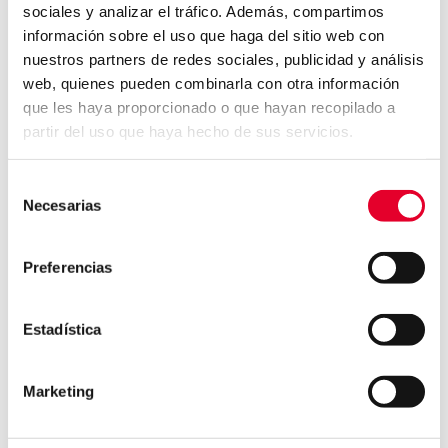
Otro de los aparatos expuestos es la Mini Excel,
sociales y analizar el tráfico. Además, compartimos
de la serie Excel, una máquina de café
información sobre el uso que haga del sitio web con
concebida para una explotación intensiva en
nuestros partners de redes sociales, publicidad y análisis
web, quienes pueden combinarla con otra información
restauración, con capacidad para dispensar
que les haya proporcionado o que hayan recopilado a
hasta 1,5 litros de café en 20 segundos.
partir del uso que haya hecho de sus servicios.
Selección
Necesarias
de
consentimiento
Preferencias
GRUPO
TALENTO
Estadística
INTRODUCCIÓN
INTRODUCCIÓN
EJES ESTRATÉGICOS
DESARROLLO
Marketing
PROFESIONAL
MISIÓN, VISIÓN Y VALORES
COMPROMISO