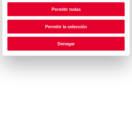
HISTORIA
PERSONAL
Permitir todas
COMPROMISO ÉTICO
TRABAJA CON
NOSOTROS
CANAL DE DENUNCIAS
INFORMACIÓN
Permitir la selección
ACCIONISTAS E
CONTACTO
INVERSORES
Denegar
POLÍTICA DE COOKIES
INFORMACIÓN
AVISO LEGAL
FINANCIERA
POLÍTICA DE PRIVACIDAD
REGISTROS OFICIALES
PRENSA
GOBIERNO CORPORATIVO
PREGUNTAS FRECUENTES
SOSTENIBILIDAD
INTRODUCCIÓN
HOJA DE RUTA
OBJETIVOS