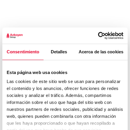
general de Azkoyen.
Entre los principales logros de primion
Technology AG se encuentran el premio
Baden
Württemberg State Innovation Prize,
que recibió
sólo un año después de su fundación. Además,
ha sido la primera empresa en el mundo en
lograr la Certificación de C
lase C
en la
Consentimiento
Detalles
Acerca de las cookies
instalación del control de acceso de la
Asociación de Aseguradores de Propiedad, (VdS,
Verband der Sanchversicherer
). Por otra parte,
Esta página web usa cookies
también ha conseguido el premio
International
Las cookies de este sitio web se usan para personalizar
Forum Design Award
con sus terminales de la
el contenido y los anuncios, ofrecer funciones de redes
gama Crystal Line. Asimismo, ha sido
sociales y analizar el tráfico. Además, compartimos
galardonada con el premio a la «Innovación de
información sobre el uso que haga del sitio web con
Producto 2008» por los lectores de la misma
nuestros partners de redes sociales, publicidad y análisis
web, quienes pueden combinarla con otra información
serie.
que les haya proporcionado o que hayan recopilado a
El futuro de primion Technology AG se presenta