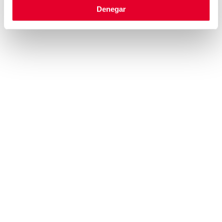
Denegar
GRUPO
TALENTO
INTRODUCCIÓN
INTRODUCCIÓN
EJES ESTRATÉGICOS
DESARROLLO
PROFESIONAL
MISIÓN, VISIÓN Y VALORES
COMPROMISO
HISTORIA
PERSONAL
COMPROMISO ÉTICO
TRABAJA CON
NOSOTROS
CANAL DE DENUNCIAS
INFORMACIÓN
ACCIONISTAS E
CONTACTO
INVERSORES
POLÍTICA DE COOKIES
INFORMACIÓN
AVISO LEGAL
FINANCIERA
POLÍTICA DE PRIVACIDAD
REGISTROS OFICIALES
PRENSA