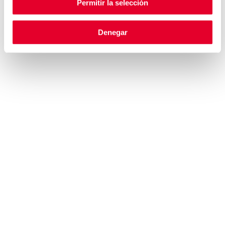
Permitir la selección
INFORMACIÓN
AVISO LEGAL
FINANCIERA
POLÍTICA DE PRIVACIDAD
REGISTROS OFICIALES
Denegar
PRENSA
GOBIERNO CORPORATIVO
PREGUNTAS FRECUENTES
SOSTENIBILIDAD
INTRODUCCIÓN
HOJA DE RUTA
OBJETIVOS
ODS
REPORTING
MARCAS
AZKOYEN
COFFETEK