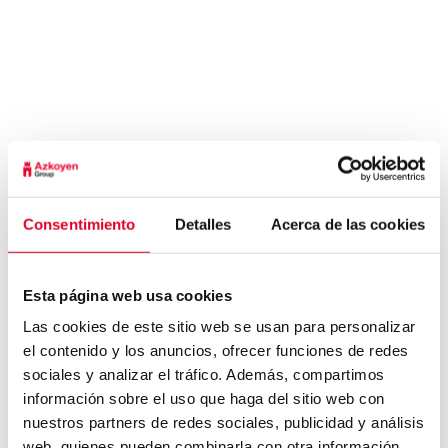
www.azkoyenandina.com,
azkoyenvending.com.br y cualquier información
proporcionada en otras plataformas no tiene
nada que ver con nosotros.
Para obtener información auténtica y precisa,
le recomendamos visitar exclusivamente
nuestros sitios web o ponerse en contacto a
través de nuestros canales de soporte al
Consentimiento
Detalles
Acerca de las cookies
cliente oficiales:
https://azkoyenvending.com/contact/
Esta página web usa cookies
Su confianza es de suma importancia para
nosotros, agradecemos su comprensión y
Las cookies de este sitio web se usan para personalizar
el contenido y los anuncios, ofrecer funciones de redes
cooperación.
sociales y analizar el tráfico. Además, compartimos
información sobre el uso que haga del sitio web con
nuestros partners de redes sociales, publicidad y análisis
web, quienes pueden combinarla con otra información