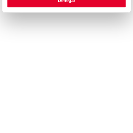
Denegar
PREGUNTAS FRECUENTES
SOSTENIBILIDAD
INTRODUCCIÓN
HOJA DE RUTA
OBJETIVOS
ODS
REPORTING
MARCAS
AZKOYEN
COFFETEK
ASCASO
CASHLOGY BY AZKOYEN
AZKOYEN PAYMENT
TECH