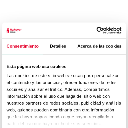
satisfacción del usuario. A su vez, la aplicación
atrae nuevos consumidores ante la posibilidad
de adaptar las bebidas a sus preferencias.
«Esta constante vocación por la innovación del
Grupo Azkoyen a lo largo del tiempo está
cosechando grandes éxitos y múltiples
reconocimientos por parte de instituciones de
gran prestigio internacional» ha señalado el
director corporativo de estrategia e innovación
Consentimiento
Detalles
Acerca de las cookies
de Azkoyen, Alberto Sánchez.
Para más información del producto:
http://www.azkoyenvending.com/button-
barista-app/
Esta página web usa cookies
Las cookies de este sitio web se usan para personalizar
el contenido y los anuncios, ofrecer funciones de redes
sociales y analizar el tráfico. Además, compartimos
información sobre el uso que haga del sitio web con
nuestros partners de redes sociales, publicidad y análisis
web, quienes pueden combinarla con otra información
que les haya proporcionado o que hayan recopilado a
partir del uso que haya hecho de sus servicios.