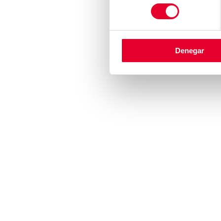
pueden encontra
consentimiento
universidades de l
Azkoyen elaboran c
compañía petrolera
Denegar
La tecnología no tie
Azkoyen trab
GRUPO
MARCAS
INTRODUCCIÓN
AZKOYEN
EJES ESTRATÉGICOS
COFFETEK
MISIÓN, VISIÓN Y VALORES
ASCASO