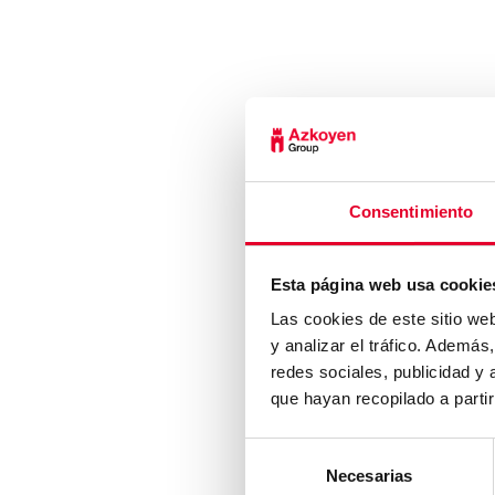
Dicho aeropuerto 
pasajeros, concr
botell
La serie Palma
fiabilidad. Por su p
e intuitivo y una 
incrementar la produ
Consentimiento
Grupo Azkoyen of
transporte y oci
Esta página web usa cookie
experiencias únic
Las cookies de este sitio we
sentido, la compañía
y analizar el tráfico. Ademá
redes sociales, publicidad y
que hayan recopilado a parti
Grupo Azkoyen ampl
Selección
máquinas ya prestan
Necesarias
de