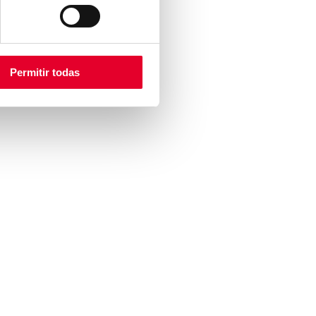
on (QF) y varias
mán las máquinas de
cio de Oman Oil, la
to Internacional de
Permitir todas
co, por ello el Grupo
 y servicios.
RMACIÓN
ACTO
ICA DE COOKIES
O LEGAL