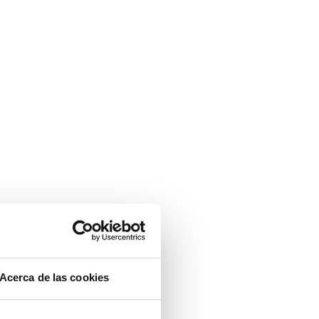
objetivo de impulsar
 de gasto».
tilla media a 741
amente inferiores al
sos por ventas de
aumento del 9,5%
mente). Por su parte,
 un 2,2% respecto al
mestre y aumento del
ogía y Sistemas de
ejercicio anterior.
Acerca de las cookies
s consolidadas han