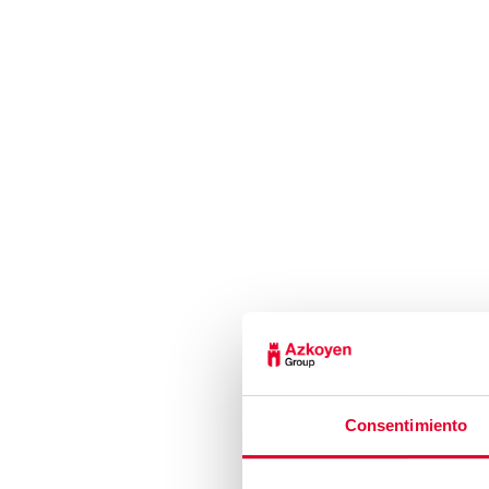
directivo ha señala
la innovac
Los gastos de pe
personas. Pese al a
Continuando la t
máquinas expend
(aumentos del 4,7% y
en el negocio de Me
mismo periodo del e
3,1% en el segund
Seguridad las vent
Consentimiento
En el área de máq