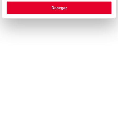
Denegar
GRUPO
TALENTO
INTRODUCCIÓN
INTRODUCCIÓN
EJES ESTRATÉGICOS
DESARROLLO
PROFESIONAL
MISIÓN, VISIÓN Y VALORES
COMPROMISO
HISTORIA
PERSONAL
COMPROMISO ÉTICO
TRABAJA CON
NOSOTROS
CANAL DE DENUNCIAS
INFORMACIÓN
ACCIONISTAS E
CONTACTO
INVERSORES
POLÍTICA DE COOKIES
INFORMACIÓN
AVISO LEGAL
FINANCIERA
POLÍTICA DE PRIVACIDAD
REGISTROS OFICIALES