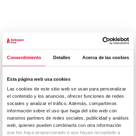
contará con la participación de diversos
profesionales de la salud que impartirán
charlas sobre riesgos psicosociales, en el
contexto de la evaluación de riesgos
psicosociales que vienen realizando durante
este año en todos los departamentos de la
empresa. Además se ha impartido formación a
Consentimiento
Detalles
Acerca de las cookies
un equipo de 50 empleados responsables de
evacuación en el marco de la actualización del
plan de emergencias, puesto al día
Esta página web usa cookies
recientemente como consecuencia de las obras
Las cookies de este sitio web se usan para personalizar
realizadas en todos los edificios de la fabrica en
el contenido y los anuncios, ofrecer funciones de redes
Peralta durante el pasado verano, Todas estas
sociales y analizar el tráfico. Además, compartimos
actividades están destinadas a reducir los
información sobre el uso que haga del sitio web con
siniestros laborales y mejorar los niveles de
nuestros partners de redes sociales, publicidad y análisis
seguridad.
web, quienes pueden combinarla con otra información
que les haya proporcionado o que hayan recopilado a