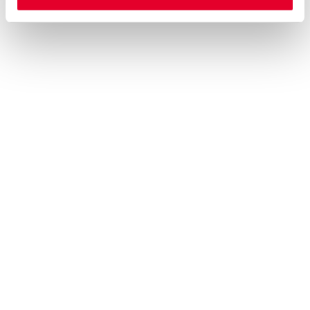
Unit 1, Interplex 16, Ash Ridge Road - Bradley Stoke - Bristol - BS32
4QE
P. +44 1275 84 44 71
www.coffetek.co.uk
Coges España Medios de Pago, S.L.
C/ Isla de Hierro, 7, Módulo 3.2 28703 San Sebastián de Los Reyes,
Madrid
P. +34 948 709 709
www.coges.es
Coges Mobile Solutions, S.R.L.
Via Giacomo Leopardi 23. 36030 CALDOGNO (Vi), Italy
P. +39 04441329065
www.coges.it
Coges, S.p.A
Via Giacomo Leopardi 23. 36030 CALDOGNO (Vi), Italy
P. +39 04441329065
www.coges.it