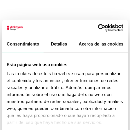
Corporate contacts
Azkoyen, S.A.
Avenida San Silvestre s/n, 31350 Peralta, Navarra, Spain
P.+34 948 709 709
Consentimiento
Detalles
Acerca de las cookies
www.azkoyenvending.es
Azkoyen Portugal, Sociedade Unipessoal, Lda.
Esta página web usa cookies
Bella Vista Office. Estrada de Paço de Arcos, 66 . 2735-336 Cacem
Las cookies de este sitio web se usan para personalizar
P. +351 210 98 52 12
el contenido y los anuncios, ofrecer funciones de redes
www.azkoyenvending.com
sociales y analizar el tráfico. Además, compartimos
Azkoyen Comercial Deutschland, GmbH
información sobre el uso que haga del sitio web con
Am Turm, 86. 53721 Siegburg
nuestros partners de redes sociales, publicidad y análisis
P. +49 224 15 95 70
web, quienes pueden combinarla con otra información
www.azkoyenvending.de
que les haya proporcionado o que hayan recopilado a
partir del uso que haya hecho de sus servicios.
Azkoyen France, S.A.R.L
6 Allée de Londres 91140 VILLEJUST