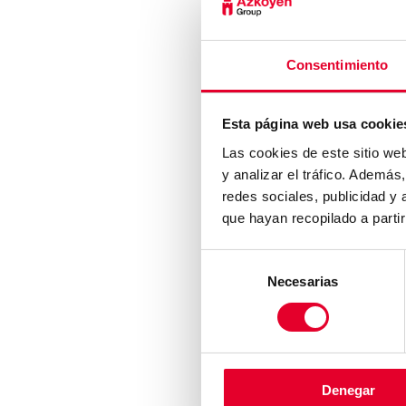
Consentimiento
Esta página web usa cookie
Las cookies de este sitio we
y analizar el tráfico. Ademá
redes sociales, publicidad y
que hayan recopilado a parti
Selección
Necesarias
de
consentimiento
GRUPO
MARCAS
INTRODUCCIÓN
AZKOYEN
EJES ESTRATÉGICOS
COFFETEK
MISIÓN, VISIÓN Y VALORES
ASCASO
HISTORIA
CASHLOGY BY AZKOYEN
Denegar
COMPROMISO ÉTICO
AZKOYEN PAYMENT TEC
CANAL DE DENUNCIAS
COGES