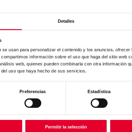
ACCEDER
¿Has olvidado tu contraseña?
Detalles
s
b se usan para personalizar el contenido y los anuncios, ofrecer
s, compartimos información sobre el uso que haga del sitio web 
 análisis web, quienes pueden combinarla con otra información q
r del uso que haya hecho de sus servicios.
Preferencias
Estadística
SOSTENIBILIDAD
ACCIONISTAS E INVERSORES
TALENTO
PRENSA
INFO
INTRODUCCIÓN
INFORMACIÓN FINANCIERA
INTRODUCCIÓN
CONT
HOJA DE RUTA
REGISTROS OFICIALES
DESARROLLO PROFESIONAL
POLÍT
OBJETIVOS
GOBIERNO CORPORATIVO
COMPROMISO PERSONAL
AVIS
ODS
PREGUNTAS FRECUENTES
TRABAJA CON NOSOTROS
POLÍT
Permitir la selección
H
REPORTING