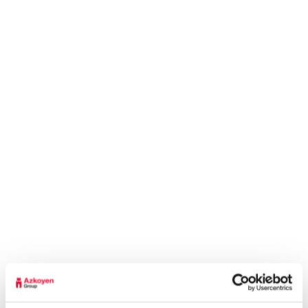
¿Has olvidado tu contraseña?
GRUPO
TALENTO
INTRODUCCIÓN
INTRODUCCIÓN
EJES ESTRATÉGICOS
DESARROLLO
PROFESIONAL
MISIÓN, VISIÓN Y VALORES
COMPROMISO
HISTORIA
PERSONAL
COMPROMISO ÉTICO
TRABAJA CON
NOSOTROS