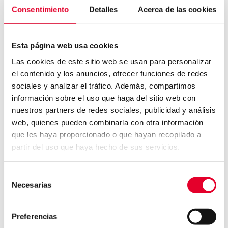
CANAL DE DENUNCIAS
INFORMACIÓN
Consentimiento
Detalles
Acerca de las cookies
ACCIONISTAS E
CONTACTO
INVERSORES
Esta página web usa cookies
POLÍTICA DE COOKIES
INFORMACIÓN
Las cookies de este sitio web se usan para personalizar
AVISO LEGAL
FINANCIERA
el contenido y los anuncios, ofrecer funciones de redes
POLÍTICA DE PRIVACIDAD
sociales y analizar el tráfico. Además, compartimos
REGISTROS OFICIALES
PRENSA
información sobre el uso que haga del sitio web con
GOBIERNO CORPORATIVO
nuestros partners de redes sociales, publicidad y análisis
web, quienes pueden combinarla con otra información
PREGUNTAS FRECUENTES
SOSTENIBILIDAD
que les haya proporcionado o que hayan recopilado a
partir del uso que haya hecho de sus servicios.
INTRODUCCIÓN
HOJA DE RUTA
Selección
Necesarias
de
OBJETIVOS
consentimiento
ODS
Preferencias