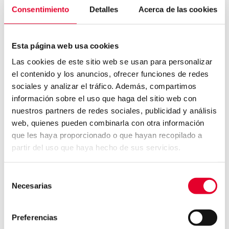
CANAL DE DENUNCIAS
INFORMACIÓN
Consentimiento
Detalles
Acerca de las cookies
ACCIONISTAS E
CONTACTO
INVERSORES
Esta página web usa cookies
POLÍTICA DE COOKIES
INFORMACIÓN
Las cookies de este sitio web se usan para personalizar
AVISO LEGAL
FINANCIERA
el contenido y los anuncios, ofrecer funciones de redes
POLÍTICA DE PRIVACIDAD
sociales y analizar el tráfico. Además, compartimos
REGISTROS OFICIALES
PRENSA
información sobre el uso que haga del sitio web con
GOBIERNO CORPORATIVO
nuestros partners de redes sociales, publicidad y análisis
web, quienes pueden combinarla con otra información
PREGUNTAS FRECUENTES
SOSTENIBILIDAD
que les haya proporcionado o que hayan recopilado a
partir del uso que haya hecho de sus servicios.
INTRODUCCIÓN
HOJA DE RUTA
Selección
Necesarias
de
OBJETIVOS
consentimiento
ODS
Preferencias