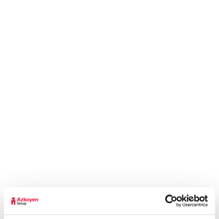
¿Has olvidado tu contraseña?
GRUPO
TALENTO
INTRODUCCIÓN
INTRODUCCIÓN
EJES ESTRATÉGICOS
DESARROLLO
PROFESIONAL
MISIÓN, VISIÓN Y VALORES
COMPROMISO
HISTORIA
PERSONAL
COMPROMISO ÉTICO
TRABAJA CON
NOSOTROS