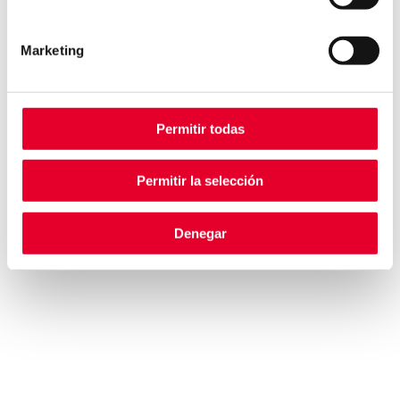
REPORTING
BRANDS
Marketing
AZKOYEN
COFFETEK
Permitir todas
ASCASO
CASHLOGY BY AZKOYEN
Permitir la selección
AZKOYEN PAYMENT
TECH
Denegar
COGES
VENDON
PRIMION
OPERTIS