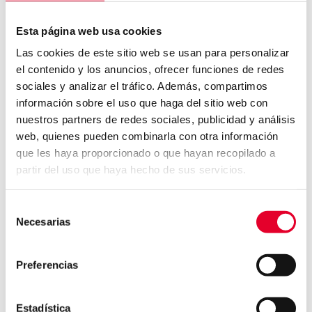
WHISTERBLOWER
CHANNEL
CONTACT
Esta página web usa cookies
SHAREHOLDERS &
COOKIE POLICY
Las cookies de este sitio web se usan para personalizar
INVESTORS
el contenido y los anuncios, ofrecer funciones de redes
LEGAL NOTICE
sociales y analizar el tráfico. Además, compartimos
FINANCIAL INFORMATION
PRIVACY POLICY
información sobre el uso que haga del sitio web con
PRESS
OFFICIAL RECORDS
nuestros partners de redes sociales, publicidad y análisis
web, quienes pueden combinarla con otra información
CORPORATE GOVERNANCE
que les haya proporcionado o que hayan recopilado a
FREQUENTLY ASKED
partir del uso que haya hecho de sus servicios.
QUESTIONS
SUSTAINABILITY
Selección
Necesarias
INTRODUCTION
de
consentimiento
ROADMAP
Preferencias
OBJECTIVES
SDGS
Estadística